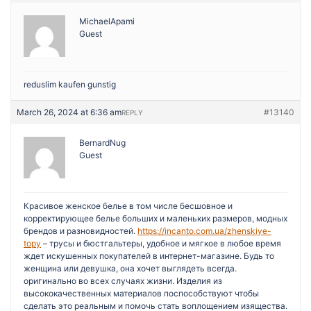
MichaelApami
Guest
reduslim kaufen gunstig
March 26, 2024 at 6:36 am
#13140
REPLY
BernardNug
Guest
Красивое женское белье в том числе бесшовное и
корректирующее белье больших и маленьких размеров, модных
брендов и разновидностей.
https://incanto.com.ua/zhenskiye-
topy
– трусы и бюстгальтеры, удобное и мягкое в любое время
ждет искушенных покупателей в интернет-магазине. Будь то
женщина или девушка, она хочет выглядеть всегда.
оригинально во всех случаях жизни. Изделия из
высококачественных материалов поспособствуют чтобы
сделать это реальным и помочь стать воплощением изящества.