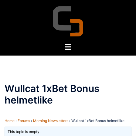
Skip
to
content
Toggle
menu
Wullcat 1xBet Bonus
helmetlike
Home
›
Forums
›
Morning Newsletters
›
Wullcat 1xBet Bonus helmetlike
This topic is empty.