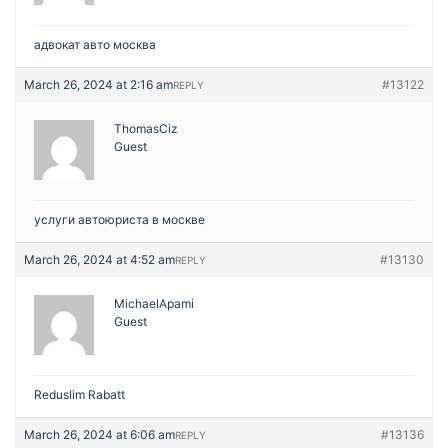
адвокат авто москва
March 26, 2024 at 2:16 am
#13122
REPLY
ThomasCiz
Guest
услуги автоюриста в москве
March 26, 2024 at 4:52 am
#13130
REPLY
MichaelApami
Guest
Reduslim Rabatt
March 26, 2024 at 6:06 am
#13136
REPLY