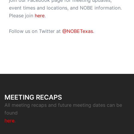
join our Facebook page for meeting updates,
event times and locations, and NOBE information.
Please join
here
.
Follow us on Twitter at
@NOBETexas
.
MEETING RECAPS
All meeting recaps and future meeting dates can be
found
here
.