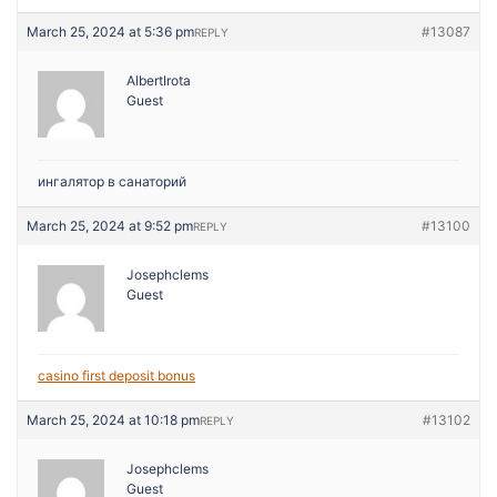
March 25, 2024 at 5:36 pm
#13087
REPLY
AlbertIrota
Guest
ингалятор в санаторий
March 25, 2024 at 9:52 pm
#13100
REPLY
Josephclems
Guest
casino first deposit bonus
March 25, 2024 at 10:18 pm
#13102
REPLY
Josephclems
Guest