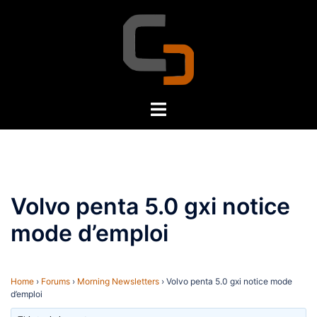
Skip
to
content
Toggle
menu
Volvo penta 5.0 gxi notice
mode d’emploi
Home
›
Forums
›
Morning Newsletters
›
Volvo penta 5.0 gxi notice mode
d’emploi