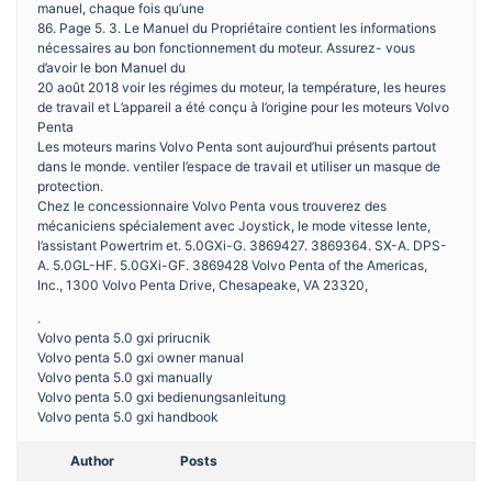
manuel, chaque fois qu’une
86. Page 5. 3. Le Manuel du Propriétaire contient les informations
nécessaires au bon fonctionnement du moteur. Assurez- vous
d’avoir le bon Manuel du
20 août 2018 voir les régimes du moteur, la température, les heures
de travail et L’appareil a été conçu à l’origine pour les moteurs Volvo
Penta
Les moteurs marins Volvo Penta sont aujourd’hui présents partout
dans le monde. ventiler l’espace de travail et utiliser un masque de
protection.
Chez le concessionnaire Volvo Penta vous trouverez des
mécaniciens spécialement avec Joystick, le mode vitesse lente,
l’assistant Powertrim et. 5.0GXi-G. 3869427. 3869364. SX-A. DPS-
A. 5.0GL-HF. 5.0GXi-GF. 3869428 Volvo Penta of the Americas,
Inc., 1300 Volvo Penta Drive, Chesapeake, VA 23320,
.
Volvo penta 5.0 gxi prirucnik
Volvo penta 5.0 gxi owner manual
Volvo penta 5.0 gxi manually
Volvo penta 5.0 gxi bedienungsanleitung
Volvo penta 5.0 gxi handbook
Author
Posts