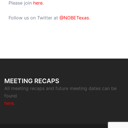
Please join
here
.
Follow us on Twitter at
@NOBETexas
.
MEETING RECAPS
All meeting recaps and future meeting dates can be
found
here
.