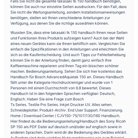
Falls Sie nicht die gesamte takasaki tk 150 handbuch benötigen,
können Sie auch nur einzelne Seiten ausdrucken. Für den Fall, dass
Sie nicht die Wartungsanleitung, sondern Installationsanweisungen
benötigen, stellen wir Ihnen verschiedene Anleitungen zur
Verfügung, aus denen Sie die richtige auswählen können.
Wussten Sie, dass eine takasaki tk 150 handbuch Ihnen neue Seiten
und Funktionen Ihres Produkts aufzeigen kann? Auch bei der Wahl
eines neuen Gerätes kann sie Ihnen behilflich sein. Vergleichen Sie
einfach die Spezifikationen in den Anleitungen und erleichtern Sie
sich so die Kaufentscheidung. Und auch Tipps zur Fehlerbehebung
können Sie in der Anleitung finden, damit ganz einfach Ihre
Kaffeemaschine reparieren und Ihren Tag ein bisschen schöner
machen. Bedienungsanleitung. Sehen Sie sich hier kostenlos das
Handbuch für Bosch AdvancedAquatak 150 an. Dieses Handbuch
fällt unter die Kategorie Hochdruckreiniger und wurde von 1
Personen mit einem Durchschnitt von 9.8 bewertet. Dieses
Handbuch ist in den folgenden Sprachen verfügbar: Deutsch,
Englisch. Haben Sie eine Frage zum Bosch
Tx Series. Textile Pro Series. Inkjet Drucker UV. Alles sehen.
Schneideplotter. Produkt-Archiv. End User Support. Finanzierung.
Home / Download Center / CJV150-75/107/130/160 Handbuch.
Hier findest du die Bedienungsanleitung/Handbuch des Sony Ricoh
SP 150 als PDF Datei auf deutsch und/oder auf englisch sowie in
anderen Sprachen. Darin wird dir die Bedienung des Gerätes erklärt.
Außerdem sind darin wichtige Nutzungshinweise wie zum Beispiel