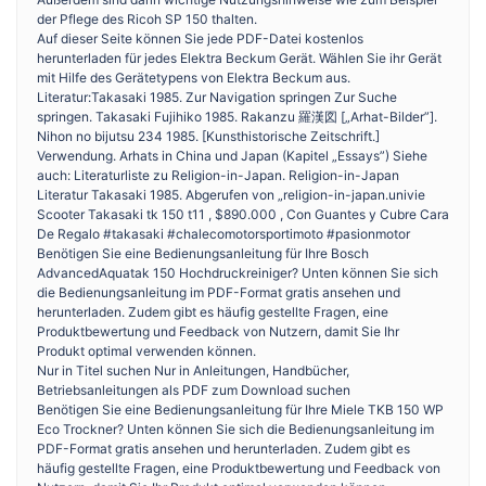
der Pflege des Ricoh SP 150 thalten.
Auf dieser Seite können Sie jede PDF-Datei kostenlos
herunterladen für jedes Elektra Beckum Gerät. Wählen Sie ihr Gerät
mit Hilfe des Gerätetypens von Elektra Beckum aus.
Literatur:Takasaki 1985. Zur Navigation springen Zur Suche
springen. Takasaki Fujihiko 1985. Rakanzu 羅漢図 [„Arhat-Bilder”].
Nihon no bijutsu 234 1985. [Kunsthistorische Zeitschrift.]
Verwendung. Arhats in China und Japan (Kapitel „Essays”) Siehe
auch: Literaturliste zu Religion-in-Japan. Religion-in-Japan
Literatur Takasaki 1985. Abgerufen von „religion-in-japan.univie
Scooter Takasaki tk 150 t11 , $890.000 , Con Guantes y Cubre Cara
De Regalo #takasaki #chalecomotorsportimoto #pasionmotor
Benötigen Sie eine Bedienungsanleitung für Ihre Bosch
AdvancedAquatak 150 Hochdruckreiniger? Unten können Sie sich
die Bedienungsanleitung im PDF-Format gratis ansehen und
herunterladen. Zudem gibt es häufig gestellte Fragen, eine
Produktbewertung und Feedback von Nutzern, damit Sie Ihr
Produkt optimal verwenden können.
Nur in Titel suchen Nur in Anleitungen, Handbücher,
Betriebsanleitungen als PDF zum Download suchen
Benötigen Sie eine Bedienungsanleitung für Ihre Miele TKB 150 WP
Eco Trockner? Unten können Sie sich die Bedienungsanleitung im
PDF-Format gratis ansehen und herunterladen. Zudem gibt es
häufig gestellte Fragen, eine Produktbewertung und Feedback von