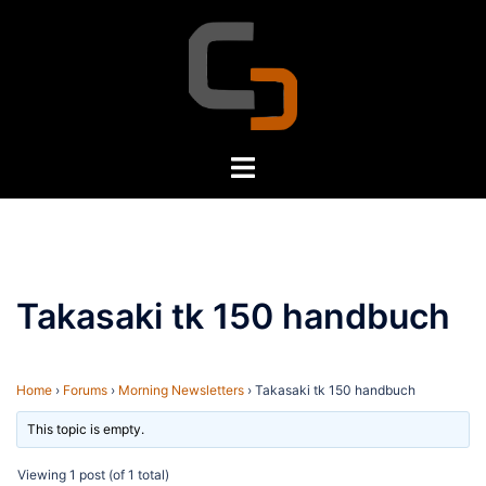
Skip
to
content
Toggle
menu
Takasaki tk 150 handbuch
Home
›
Forums
›
Morning Newsletters
›
Takasaki tk 150 handbuch
This topic is empty.
Viewing 1 post (of 1 total)