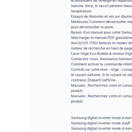
économisent de l’énergie en répartis
marche. Ainsi, le savon pénètre mieu
température.
Essayé de l’éteindre et mis sur d’autr
Meilleures Comment déverrouiller mac
pour déverrouiller la porte.
Besoin d’un manuel pour votre Sams
télécharger le manuel PDF gratuitemen
Avis 9,1/10 (150) Notices et modes d
moteur de recherche en haut de page
Lave-linge Eco Bubble & moteur Digi
Contactez-nous. Assistance Samsun
Comment activer la commande intelli
Control) sur votre lave – linge . Lo
le voyant s’allume. Si le voyant ne s’
contraire, [Départ] s’affiche.
Manuels . Recherchez votre et consul
produit.
Manuels . Recherchez votre et consul
produit.
.
Samsung digital inverter mode d man
Samsung digital inverter mode d pdf
Samsung digital inverter mode d man