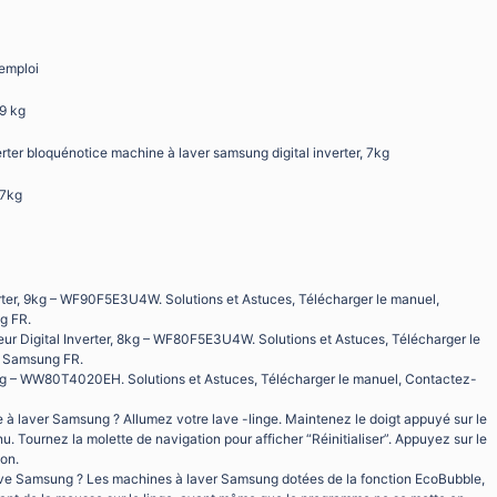
’emploi
9 kg
rter bloquénotice machine à laver samsung digital inverter, 7kg
 7kg
rter, 9kg – WF90F5E3U4W. Solutions et Astuces, Télécharger le manuel,
g FR.
teur Digital Inverter, 8kg – WF80F5E3U4W. Solutions et Astuces, Télécharger le
e Samsung FR.
8kg – WW80T4020EH. Solutions et Astuces, Télécharger le manuel, Contactez-
laver Samsung ? Allumez votre lave -linge. Maintenez le doigt appuyé sur le
u. Tournez la molette de navigation pour afficher “Réinitialiser”. Appuyez sur le
ion.
ve Samsung ? Les machines à laver Samsung dotées de la fonction EcoBubble,