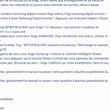
sant de la mousse sur le linge, avant même que le programme ne se mette en
x dans vos vêtements et pourra mieux éliminer les taches, même à basse
e numéros Samsung digital inverter frigo notice; Frigo samsung digital inverter –
hine à laver Samsung Digital Inverter ? Appuyez sur le bouton Départ / Pause
ung WF90F5E3U4W Lave-linge ? Ci-dessous, vous pouvez visualiser et
t. Il y a aussi une
’emploi pour votre lave-linge SAMSUNG. Pour rechercher une notice, utilisez le
.
tal Inverter, 7kg – WF70F5E3U4W. Solutions et Astuces, Télécharger le manuel,
g FR.
gente de mon Lave-linge Samsung ? Activer le Contrôle Intelligent (Smart
rsque vous appuyez sur la touche [Smart Control] de votre panneau de commande ,
allume pas, [Envoyer au lave – linge ] s’affiche sur votre smartphone. Dans le cas
tez gratuitement le manuel ou posez votre question à d’autres propriétaires du
tez gratuitement le manuel ou posez votre question à d’autres propriétaires du
ualidades
ual