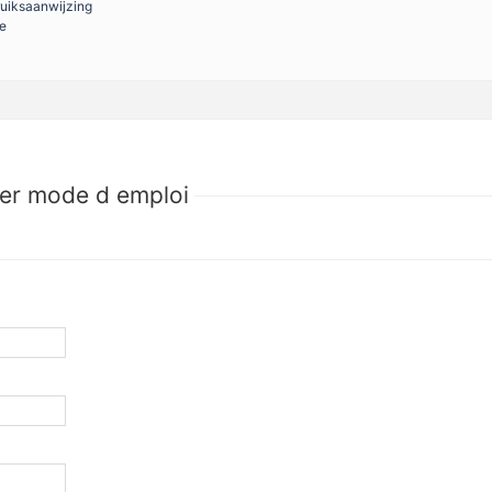
ruiksaanwijzing
de
ter mode d emploi