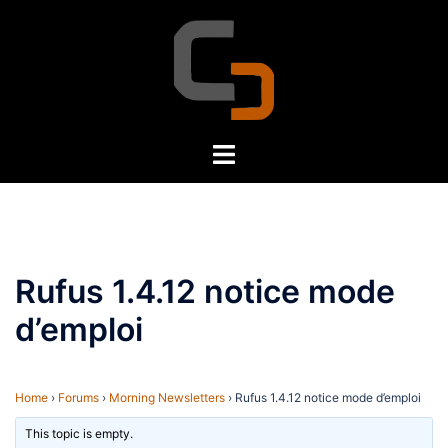
Skip
to
content
Toggle
menu
Rufus 1.4.12 notice mode
d’emploi
Home
›
Forums
›
Morning Newsletters
›
Rufus 1.4.12 notice mode d’emploi
This topic is empty.