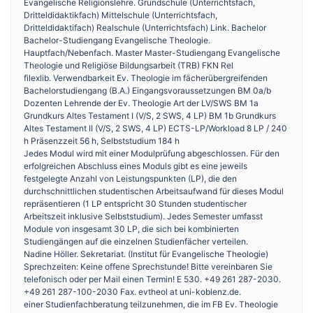
Evangelische Religionslehre. Grundschule (Unterrichtsfach,
Dritteldidaktikfach) Mittelschule (Unterrichtsfach,
Dritteldidaktifach) Realschule (Unterrichtsfach) Link. Bachelor
Bachelor-Studiengang Evangelische Theologie.
Hauptfach/Nebenfach. Master Master-Studiengang Evangelische
Theologie und Religiöse Bildungsarbeit (TRB) FKN Rel
filexlib. Verwendbarkeit Ev. Theologie im fächerübergreifenden
Bachelorstudiengang (B.A.) Eingangsvoraussetzungen BM 0a/b
Dozenten Lehrende der Ev. Theologie Art der LV/SWS BM 1a
Grundkurs Altes Testament I (V/S, 2 SWS, 4 LP) BM 1b Grundkurs
Altes Testament II (V/S, 2 SWS, 4 LP) ECTS-LP/Workload 8 LP / 240
h Präsenzzeit 56 h, Selbststudium 184 h
Jedes Modul wird mit einer Modulprüfung abgeschlossen. Für den
erfolgreichen Abschluss eines Moduls gibt es eine jeweils
festgelegte Anzahl von Leistungspunkten (LP), die den
durchschnittlichen studentischen Arbeitsaufwand für dieses Modul
repräsentieren (1 LP entspricht 30 Stunden studentischer
Arbeitszeit inklusive Selbststudium). Jedes Semester umfasst
Module von insgesamt 30 LP, die sich bei kombinierten
Studiengängen auf die einzelnen Studienfächer verteilen.
Nadine Höller. Sekretariat. (Institut für Evangelische Theologie)
Sprechzeiten: Keine offene Sprechstunde! Bitte vereinbaren Sie
telefonisch oder per Mail einen Termin! E 530. +49 261 287-2030.
+49 261 287-100-2030 Fax. evtheol at uni-koblenz.de.
einer Studienfachberatung teilzunehmen, die im FB Ev. Theologie