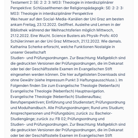
Testament 2: SE: 2: 2: 3: M03: Theologie in inter­disziplinärer
Perspektive: Schlüsselthemen der Religions­pädagogik: SE: 2: 2: 3:
M03: Theologie in inter­disziplinärer Perspektive
Was heuer auf den Social-Media-Kanälen der Uni Graz am besten
ankam Freitag, 23.12.2022. Geöffnet. Ausleihe und Lernen in der
Bibliothek während der Weihnachtsferien möglich Mittwoch,
21.12.2022. Eine Wucht. Science Busters als Physik-Profs: 400
Schüler:innen an der Uni Graz Mittwoch, 21.12.2022. Wie damals.
Katharina Scherke erforscht, welche Funktionen Nostalgie in
unserer Gesellschaft
Studien- und Prüfungsordnungen. Zur Beachtung: Maßgeblich sind
die gedruckten Versionen der Prüfungsordnungen, die im Dekanat
oder bei der Geschäftsstelle Examen im Evangelischen Stift
eingesehen werden können. Die hier aufgelisteten Downloads sind
ohne Gewähr (siehe Impressum Punkt 3 Haftungsausschluss ). Im
Folgenden finden Sie zum Evangelische Theologie (Nebenfach)
Evangelische Theologie (Nebenfach) Hauptnavigation.
Evangelische Theologie (Nebenfach) Studienaufbau;
Berufsperspektiven; Einführung und Studienstart; Prüfungsordnung
und Modulhandbuch. Al­le Prü­fungs­ord­nun­gen; Rund ums Studium;
Ansprechpersonen und Prüfungsbüro; zurück zu: Bachelor-
Studiengänge; zurück zu: FB 02; Prüfungsordnung und
Studien- und Prüfungsordnungen. Zur Beachtung: Maßgeblich sind
die gedruckten Versionen der Prüfungsordnungen, die im Dekanat
oder bei der Geschäftsstelle Examen im Evangelischen Stift