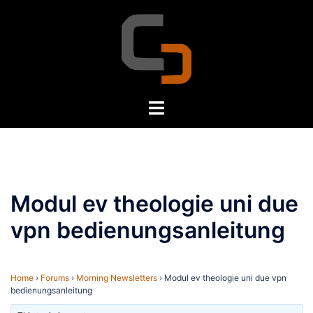
Skip
to
content
Toggle
menu
Modul ev theologie uni due
vpn bedienungsanleitung
Home
›
Forums
›
Morning Newsletters
›
Modul ev theologie uni due vpn
bedienungsanleitung