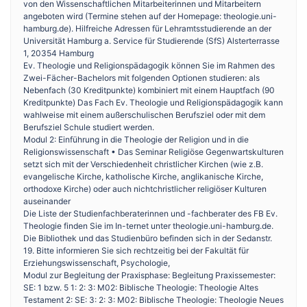
von den Wissenschaftlichen Mitarbeiterinnen und Mitarbeitern
angeboten wird (Termine stehen auf der Homepage: theologie.uni-
hamburg.de). Hilfreiche Adressen für Lehramtsstudierende an der
Universität Hamburg a. Service für Studierende (SfS) Alsterterrasse
1, 20354 Hamburg
Ev. Theologie und Religionspädagogik können Sie im Rahmen des
Zwei-Fächer-Bachelors mit folgenden Optionen studieren: als
Nebenfach (30 Kreditpunkte) kombiniert mit einem Hauptfach (90
Kreditpunkte) Das Fach Ev. Theologie und Religionspädagogik kann
wahlweise mit einem außerschulischen Berufsziel oder mit dem
Berufsziel Schule studiert werden.
Modul 2: Einführung in die Theologie der Religion und in die
Religionswissenschaft • Das Seminar Religiöse Gegenwartskulturen
setzt sich mit der Verschiedenheit christlicher Kirchen (wie z.B.
evangelische Kirche, katholische Kirche, anglikanische Kirche,
orthodoxe Kirche) oder auch nichtchristlicher religiöser Kulturen
auseinander
Die Liste der Studienfachberaterinnen und -fachberater des FB Ev.
Theologie finden Sie im In-ternet unter theologie.uni-hamburg.de.
Die Bibliothek und das Studienbüro befinden sich in der Sedanstr.
19. Bitte informieren Sie sich rechtzeitig bei der Fakultät für
Erziehungswissenschaft, Psychologie,
Modul zur Begleitung der Praxisphase: Begleitung Praxissemester:
SE: 1 bzw. 5 1: 2: 3: M02: Biblische Theologie: Theologie Altes
Testament 2: SE: 3: 2: 3: M02: Biblische Theologie: Theologie Neues