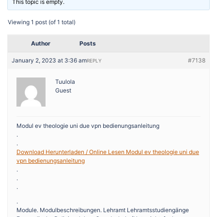
This topic is empty.
Viewing 1 post (of 1 total)
Author
Posts
January 2, 2023 at 3:36 am
#7138
REPLY
Tuulola
Guest
Modul ev theologie uni due vpn bedienungsanleitung
.
.
Download Herunterladen / Online Lesen Modul ev theologie uni due
vpn bedienungsanleitung
.
.
.
.
Module. Modulbeschreibungen. Lehramt Lehramtsstudiengänge