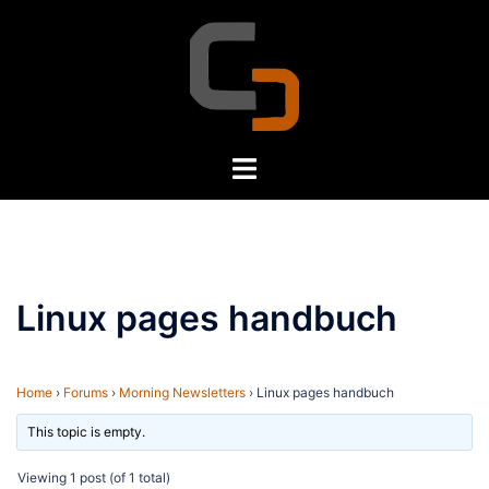
Skip
to
content
Toggle
menu
Linux pages handbuch
Home
›
Forums
›
Morning Newsletters
›
Linux pages handbuch
This topic is empty.
Viewing 1 post (of 1 total)