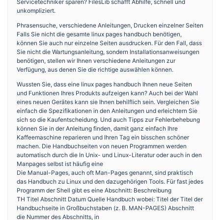
Servicetechniker sparen? FilesLib schafft Abhilfe, schnell und
unkompliziert.
Phrasensuche, verschiedene Anleitungen, Drucken einzelner Seiten
Falls Sie nicht die gesamte linux pages handbuch benötigen,
können Sie auch nur einzelne Seiten ausdrucken. Für den Fall, dass
Sie nicht die Wartungsanleitung, sondern Installationsanweisungen
benötigen, stellen wir Ihnen verschiedene Anleitungen zur
Verfügung, aus denen Sie die richtige auswählen können.
Wussten Sie, dass eine linux pages handbuch Ihnen neue Seiten
und Funktionen Ihres Produkts aufzeigen kann? Auch bei der Wahl
eines neuen Gerätes kann sie Ihnen behilflich sein. Vergleichen Sie
einfach die Spezifikationen in den Anleitungen und erleichtern Sie
sich so die Kaufentscheidung. Und auch Tipps zur Fehlerbehebung
können Sie in der Anleitung finden, damit ganz einfach Ihre
Kaffeemaschine reparieren und Ihren Tag ein bisschen schöner
machen. Die Handbuchseiten von neuen Programmen werden
automatisch durch die In Unix- und Linux-Literatur oder auch in den
Manpages selbst ist häufig eine
Die Manual-Pages, auch oft Man-Pages genannt, sind praktisch
das Handbuch zu Linux und den dazugehörigen Tools. Für fast jedes
Programm der Shell gibt es eine Abschnitt: Beschreibung
TH Titel Abschnitt Datum Quelle Handbuch wobei: Titel der Titel der
Handbuchseite in Großbuchstaben (z. B. MAN-PAGES) Abschnitt
die Nummer des Abschnitts, in