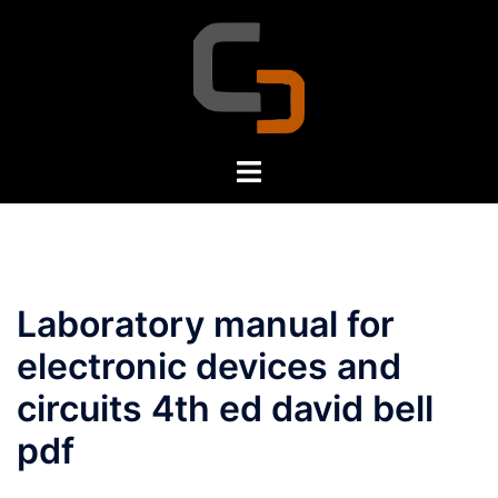
Skip
to
content
Toggle
menu
Laboratory manual for
electronic devices and
circuits 4th ed david bell
pdf