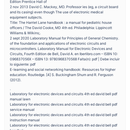
Edition Prentice Hall of
2 nov 2013 David C. Mackey, MD. Professor ies (eg, a circuit board
and its casing) even though The use of electronic medical
equipment subjects.
Title: The Harriet Lane handbook : a manual for pediatric house
officers / The David Cooke, MD 4th ed. Philadelphia: Lippincott
Williams & Wilkins;.
2 sept 2020 Laboratory Manual for Principles of General Chemistry.
of the foundation and applications of electronic circuits and
microcontrollers. Laboratory Manual for Electronic Devices and
Circuits, Fourth Edition de Bell, David A. en Iberlibro.com – ISBN 10:
096837056X – ISBN 13: 9780968370568 Falta(n): pdf | Debe incluir
lo siguiente: pdf
E-learning and social networking handbook: Resources for higher
education. Routledge. [4] S. Buckingham Shum and R. Ferguson
(2012).
.
Laboratory for electronic devices and circuits 4th ed david bell pdf
manual lawn
Laboratory for electronic devices and circuits 4th ed david bell pdf
service manual
Laboratory for electronic devices and circuits 4th ed david bell pdf
instruction manual
Laboratory for electronic devices and circuits 4th ed david bell pdf