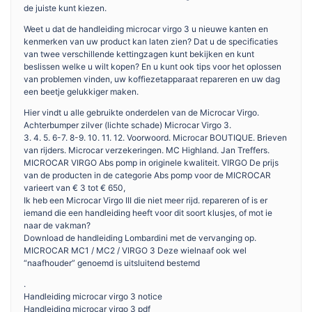
de juiste kunt kiezen.
Weet u dat de handleiding microcar virgo 3 u nieuwe kanten en
kenmerken van uw product kan laten zien? Dat u de specificaties
van twee verschillende kettingzagen kunt bekijken en kunt
beslissen welke u wilt kopen? En u kunt ook tips voor het oplossen
van problemen vinden, uw koffiezetapparaat repareren en uw dag
een beetje gelukkiger maken.
Hier vindt u alle gebruikte onderdelen van de Microcar Virgo.
Achterbumper zilver (lichte schade) Microcar Virgo 3.
3. 4. 5. 6-7. 8-9. 10. 11. 12. Voorwoord. Microcar BOUTIQUE. Brieven
van rijders. Microcar verzekeringen. MC Highland. Jan Treffers.
MICROCAR VIRGO Abs pomp in originele kwaliteit. VIRGO De prijs
van de producten in de categorie Abs pomp voor de MICROCAR
varieert van € 3 tot € 650,
Ik heb een Microcar Virgo III die niet meer rijd. repareren of is er
iemand die een handleiding heeft voor dit soort klusjes, of mot ie
naar de vakman?
Download de handleiding Lombardini met de vervanging op.
MICROCAR MC1 / MC2 / VIRGO 3 Deze wielnaaf ook wel
“naafhouder” genoemd is uitsluitend bestemd
.
Handleiding microcar virgo 3 notice
Handleiding microcar virgo 3 pdf