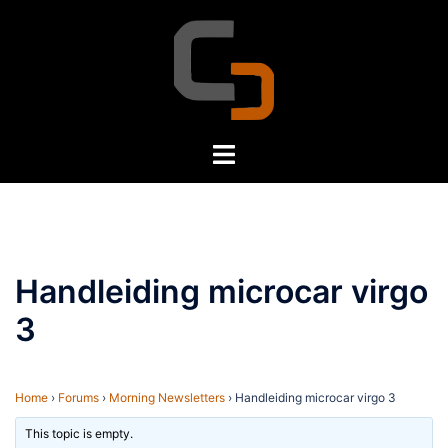
Skip
to
content
Toggle
menu
Handleiding microcar virgo
3
Home
›
Forums
›
Morning Newsletters
›
Handleiding microcar virgo 3
This topic is empty.