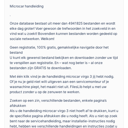
Microcar handleiding
.
Onze database bestaat uit meer dan 4941825 bestanden en wordt
elke dag groter! Voer gewoon de trefwoorden in het zoekveld in en
vind wat u zoekt! Bovendien kunnen bestanden worden gedeeld op
sociale netwerken. Welkom!
Geen registratie, 100% gratis, gemakkelijke navigatie door het
bestand
U kunt elk gewenst bestand bekijken en downloaden zonder uw tijd
te verspillen aan registratie. En – wat nog beter is – al onze
bestanden zijn GRATIS te downloaden.
Met één klik vind je de handleiding microcar virgo 3 jij hebt nodig.
Of je nu je geld niet wilt uitgeven aan een servicemonteur of je
wasmachine piept, het maakt niet uit. FilesLib helpt u met uw
product zonder u op de zenuwen te werken.
Zoeken op een zin, verschillende bestanden, enkele pagina’s
afdrukken
Als u de handleiding microcar virgo 3 niet hoeft af te drukken, kunt u
de specifieke pagina afdrukken die u nodig heeft. Als u niet op zoek
bent naar de servicehandleiding, maar installatie-instructies nodig
hebt, hebben we verschillende handleidingen en instructies zodat u