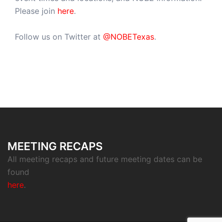
Please join
here
.
Follow us on Twitter at
@NOBETexas
.
MEETING RECAPS
All meeting recaps and future meeting dates can be
found
here
.