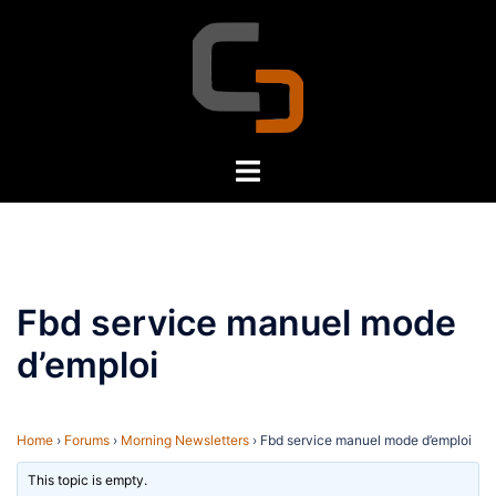
Skip
to
content
Toggle
menu
Fbd service manuel mode
d’emploi
Home
›
Forums
›
Morning Newsletters
›
Fbd service manuel mode d’emploi
This topic is empty.