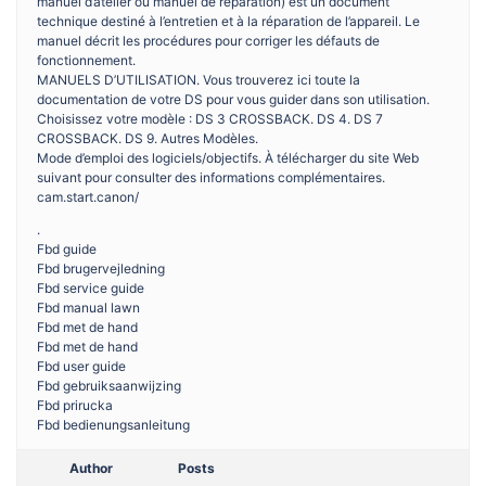
manuel d’atelier ou manuel de réparation) est un document
technique destiné à l’entretien et à la réparation de l’appareil. Le
manuel décrit les procédures pour corriger les défauts de
fonctionnement.
MANUELS D’UTILISATION. Vous trouverez ici toute la
documentation de votre DS pour vous guider dans son utilisation.
Choisissez votre modèle : DS 3 CROSSBACK. DS 4. DS 7
CROSSBACK. DS 9. Autres Modèles.
Mode d’emploi des logiciels/objectifs. À télécharger du site Web
suivant pour consulter des informations complémentaires.
cam.start.canon/
.
Fbd guide
Fbd brugervejledning
Fbd service guide
Fbd manual lawn
Fbd met de hand
Fbd met de hand
Fbd user guide
Fbd gebruiksaanwijzing
Fbd prirucka
Fbd bedienungsanleitung
Author
Posts