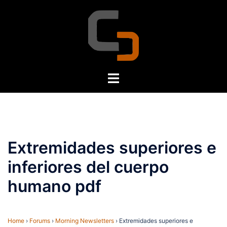
Skip
to
content
Toggle
menu
Extremidades superiores e
inferiores del cuerpo
humano pdf
Home
›
Forums
›
Morning Newsletters
›
Extremidades superiores e