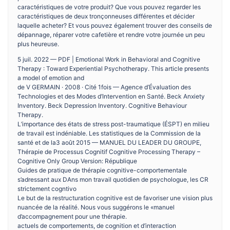
caractéristiques de votre produit? Que vous pouvez regarder les
caractéristiques de deux tronçonneuses différentes et décider
laquelle acheter? Et vous pouvez également trouver des conseils de
dépannage, réparer votre cafetière et rendre votre journée un peu
plus heureuse.
5 juil. 2022 — PDF | Emotional Work in Behavioral and Cognitive
Therapy : Toward Experiential Psychotherapy. This article presents
a model of emotion and
de V GERMAIN · 2008 · Cité 1fois — Agence d’Évaluation des
Technologies et des Modes d’Intervention en Santé. Beck Anxiety
Inventory. Beck Depression Inventory. Cognitive Behaviour
Therapy.
L’importance des états de stress post-traumatique (ÉSPT) en milieu
de travail est indéniable. Les statistiques de la Commission de la
santé et de la3 août 2015 — MANUEL DU LEADER DU GROUPE,
Thérapie de Processus Cognitif Cognitive Processing Therapy –
Cognitive Only Group Version: République
Guides de pratique de thérapie cognitive-comportementale
s’adressant aux DAns mon travail quotidien de psychologue, les CR
strictement cogntivo
Le but de la restructuration cognitive est de favoriser une vision plus
nuancée de la réalité. Nous vous suggérons le «manuel
d’accompagnement pour une thérapie.
actuels de comportements, de cognition et d’interaction