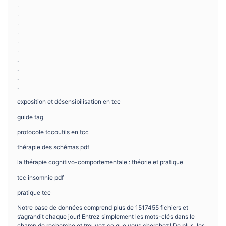
.
.
.
.
.
.
.
.
.
.
exposition et désensibilisation en tcc
guide tag
protocole tccoutils en tcc
thérapie des schémas pdf
la thérapie cognitivo-comportementale : théorie et pratique
tcc insomnie pdf
pratique tcc
Notre base de données comprend plus de 1517455 fichiers et
s’agrandit chaque jour! Entrez simplement les mots-clés dans le
champ de recherche et trouvez ce que vous cherchez! De plus, les