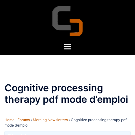
Skip
to
content
Toggle
menu
Cognitive processing
therapy pdf mode d’emploi
Home
›
Forums
›
Morning Newsletters
›
Cognitive processing therapy pdf
mode d’emploi