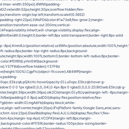
d (max-width:350px){.i6WNl{padding-
NDZve{width:52px;height:30px;overflow:hidden;flex-
px;transform-origin:top left;transform:scaleX(0.5652)
;padding-right:22px}.SWsPDb{color:#1a73e8;flex-grow:2;margin-
transition:transform ease-out 200ms;vertical-
Peqe{visibility:inherit;will-change:visibility;display:flex;align-
tmf{width:0;height:0;border-left:8px solid transparent;border-right:8px solid
;top:-8px}.Kmm9Jc{position:relative}.xz6Whc{position:absolute;width:100%;heigh
left-radius:8px;border-top-right-radius:8px;background-
lute;height:9px;width:100%;bottom:0;border-bottom-left-radius:8px;border-
d-color:#f0f6fd}.yHmSW{background-
tive}.Y37F6d{overflow:hidden}.Y37F6d
ve{height:100%}.CgpFtc{object-fit:cover}.AB4Wff{margin-
px;padding-
u0opc.ESkzqb.pQXcHc:hover{opacity:0}.Lu0opc.ESkzqb:hover g-
adow:0 0 0 1px rgba(0,0,0,.04),0 4px 8px 0 rgba(0,0,0,0.2)}.BlOseb.ESkzqb g-
nter;height:36px;width:36px}.oIk2Cb{margin:0}.y6Uyqe{margin-left:-8px;margin
kfsfbe{padding:0 0 8px}.adDDi{display:flex;position:relative;flex-
Pgb{min-width:0}.mgAbYb{display:block;white-
ve;align-self:center;height:20px}.IFnjPb{font-family:Google Sans,arial,sans-
x;font-size:22px}.EIaa9b{display:flex}.AJLUJb{display:flex;flex:1;flex-
ttom:4px;margin-top:4px}.VCOFK{margin-left:8px;margin-
r;background-color:#f1f3f4;border-radius:100px;box-sizing:border-
n-height:48px;padding-left:17px;padding-