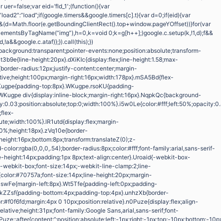
 uer=false;var eid=’fld_1′;(function(){var
ad2″:”load”;if(google.timers&&google.timers[c].t){var d=0;if(eid){var
(d=Math.floor(e.getBoundingClientRect().top+window.pageYOffset))}for(var
mentsByTagName(“img”),h=0,k=void 0;k=g[h++];)google.c.setup(k,!1,d);f&&
,!a&&google.c.ataf)};}).call(this);})
{background:transparent;pointer-events:none;position:absolute;transform-
t3b9e{line-height:20px}.dXiKIc{display:flex;line-height:1.58;max-
order-radius:12px;justify-content:center;margin-
ative;height:100px;margin-right:16px;width:178px}.mSA5Bd{flex-
Kugpe{padding-top:8px}.WKugpe.rsoKU{padding-
WKugpe div{display:inline-block;margin-right:16px}.NqpkQc{background-
y:0.03;position:absolute;top:0;width:100%}.i5w0Le{color:#fff;left:50%;opacity:0
;flex-
lute;width:100%}.lR1utd{display:flex;margin-
00%;height:18px}.zVq10e{border-
;height:16px;bottom:8px;transform:translateZ(0);z-
olor:rgba(0,0,0,.54);border-radius:8px;color:#fff;font-family:arial,sans-serif-
e-height:14px;padding:1px 8px;text-align:center}.Uroaid{-webkit-box-
y:-webkit-box;font-size:14px;-webkit-line-clamp:2;line-
{color:#70757a;font-size:14px;line-height:20px;margin-
wFe{margin-left:8px}.Wt5Tfe{padding-left:0px;padding-
.TkZZsf{padding-bottom:4px;padding-top:4px}.unhzXb{border-
#f0f6fd;margin:4px 0 10px;position:relative}.n0Puze{display:flex;align-
elative;height:31px;font-family:Google Sans,arial,sans-serif;font-
0Puze::after{content:”;position:absolute;left:-1px;right:-1px;top:-10px;bottom:-10