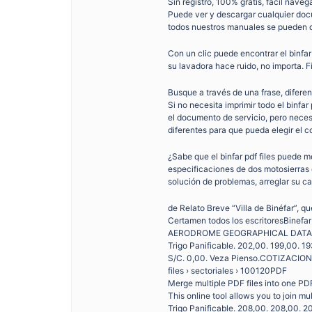
Sin registro, 100% gratis, fácil nave
Puede ver y descargar cualquier docu
todos nuestros manuales se pueden d
Con un clic puede encontrar el binfar 
su lavadora hace ruido, no importa. F
Busque a través de una frase, difere
Si no necesita imprimir todo el binfar
el documento de servicio, pero neces
diferentes para que pueda elegir el c
¿Sabe que el binfar pdf files puede 
especificaciones de dos motosierras 
solución de problemas, arreglar su ca
de Relato Breve “Villa de Binéfar”, qu
Certamen todos los escritoresBi
AERODROME GEOGRAPHICAL DATA AN
Trigo Panificable. 202,00. 199,00. 19
S/C. 0,00. Veza Pienso.COTIZACIONE
files › sectoriales › 100120PDF
Merge multiple PDF files into one PDF 
This online tool allows you to join m
Trigo Panificable. 208,00. 208,00. 20