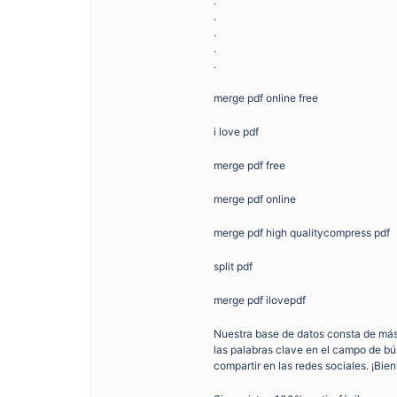
.
.
.
.
.
merge pdf online free
i love pdf
merge pdf free
merge pdf online
merge pdf high qualitycompress pdf
split pdf
merge pdf ilovepdf
Nuestra base de datos consta de má
las palabras clave en el campo de 
compartir en las redes sociales. ¡Bie