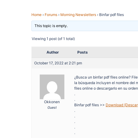
Home
›
Forums
›
Morning Newsletters
›
Binfar pdf files
This topic is empty.
Viewing 1 post (of 1 total)
Author
Posts
October 17, 2022 at 2:21 pm
¿Busca un binfar pdf files online? Fi
la búsqueda incluyen el nombre del ma
files online o descargarlo en su orden
.
.
Okkonen
Binfar pdf files >>
Download (Descargar
Guest
.
.
.
.
.