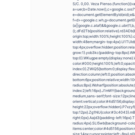
S/C. 0,00. Veza Pienso.(function(){var
a=uer,b=Date.now(),c=google.c.sxs?”lo
e=document.getElementById(eid);e&&
f=d>=google.c.wh,g=document.getEle
(a||google.c.ataf)&&google.c.ubr(!1,b,d
();.dFd2Tb{position:relative}.rd3ADb
origin:top;width:100%;height:100%}.c
width:48em;margin-top:4px}.U1TUId{b
top:4px;overflow:hidden;position:rel
grow:1}.yob3kc{padding-top:8px}.W
top:0}.WKugpe:empty{display:none}.
color:#000;height:100%;left:0;opacit
index:0}.ZWiQ5{bottom:0;display:flex
direction:column;left:0;position:abso
bottom:6px;position:relative;width:1
radius:8px}.Woharf{position:absolute
index:2;left:16px}.J1mWY{background-c
medium,sans-serif;font-size:12px;lin
orient:vertical;color:#4d5156;displa
height:22px;overflow:hidden}.P7xzyf
top:12px}.Zg1NU{color:#3c4043}.mBs
right:0px}.Aajd3{padding-left:16px}
radius:4px}.SLI5wb{background-color:
items:center;color:#4d5156;position:r
size:14px;cursor:pointer;left:-8px}.n