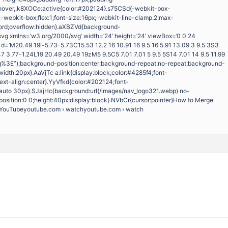
e:hover,.k8XOCe:active{color:#202124}.s75CSd{-webkit-box-
y:-webkit-box;flex:1;font-size:16px;-webkit-line-clamp:2;max-
ord;overflow:hidden}.aXBZVd{background-
vg xmlns=’w3.org/2000/svg’ width=’24’ height=’24’ viewBox=’0 0 24
 d=’M20.49 19l-5.73-5.73C15.53 12.2 16 10.91 16 9.5 16 5.91 13.09 3 9.5 3S3
-.47 3.77-1.24L19 20.49 20.49 19zM5 9.5C5 7.01 7.01 5 9.5 5S14 7.01 14 9.5 11.99
vg%3E”);background-position:center;background-repeat:no-repeat;background-
idth:20px}.AaVjTc a:link{display:block;color:#4285f4;font-
ext-align:center}.YyVfkd{color:#202124;font-
 auto 30px}.SJajHc{background:url(/images/nav_logo321.webp) no-
osition:0 0;height:40px;display:block}.NVbCr{cursor:pointer}How to Merge
 – YouTubeyoutube.com › watchyoutube.com › watch