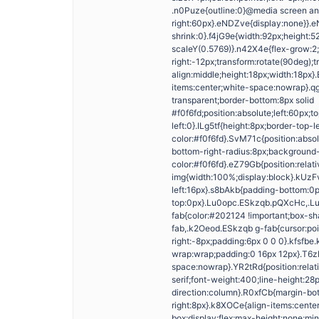
.n0Puze{outline:0}@media screen an
right:60px}.eNDZve{display:none}}.e
shrink:0}.f4jG9e{width:92px;height:52
scaleY(0.5769)}.n42X4e{flex-grow:2
right:-12px;transform:rotate(90deg);
align:middle;height:18px;width:18px}.E4
items:center;white-space:nowrap}.qgB
transparent;border-bottom:8px solid
#f0f6fd;position:absolute;left:60px
left:0}.ILg5tf{height:8px;border-top-
color:#f0f6fd}.SvM71c{position:abso
bottom-right-radius:8px;backgroun
color:#f0f6fd}.eZ79Gb{position:rela
img{width:100%;display:block}.kUzF
left:16px}.s8bAkb{padding-bottom:0
top:0px}.Lu0opc.ESkzqb.pQXcHc,.L
fab{color:#202124 !important;box-sh
fab,.k2Oeod.ESkzqb g-fab{cursor:poi
right:-8px;padding:6px 0 0 0}.kfsfbe.
wrap:wrap;padding:0 16px 12px}.T6z
space:nowrap}.YR2tRd{position:relati
serif;font-weight:400;line-height:28p
direction:column}.R0xfCb{margin-bo
right:8px}.k8XOCe{align-items:cente
box;display:flex;max-height:none;mi