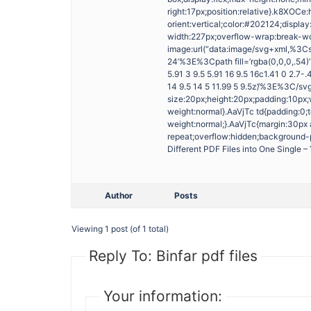
right:17px;position:relative}.k8XOC
orient:vertical;color:#202124;displa
width:227px;overflow-wrap:break-w
image:url(“data:image/svg+xml,%3Cs
24’%3E%3Cpath fill=’rgba(0,0,0,.54)’
5.91 3 9.5 5.91 16 9.5 16c1.41 0 2.7
14 9.5 14 5 11.99 5 9.5z’/%3E%3C/s
size:20px;height:20px;padding:10px;w
weight:normal}.AaVjTc td{padding:0;t
weight:normal;}.AaVjTc{margin:30px
repeat;overflow:hidden;background-p
Different PDF Files into One Single
Author
Posts
Viewing 1 post (of 1 total)
Reply To: Binfar pdf files
Your information: