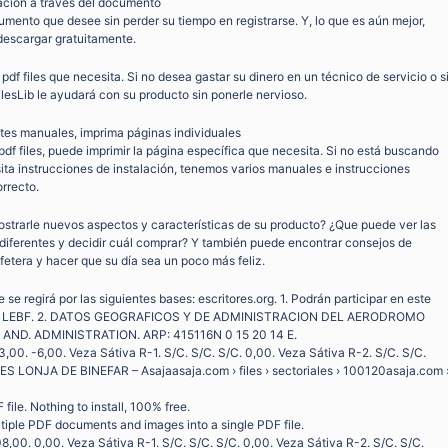
gación a través del documento
mento que desee sin perder su tiempo en registrarse. Y, lo que es aún mejor,
escargar gratuitamente.
pdf files que necesita. Si no desea gastar su dinero en un técnico de servicio o s
ilesLib le ayudará con su producto sin ponerle nervioso.
ntes manuales, imprima páginas individuales
 pdf files, puede imprimir la página específica que necesita. Si no está buscando
ita instrucciones de instalación, tenemos varios manuales e instrucciones
orrecto.
mostrarle nuevos aspectos y características de su producto? ¿Que puede ver las
diferentes y decidir cuál comprar? Y también puede encontrar consejos de
fetera y hacer que su día sea un poco más feliz.
e se regirá por las siguientes bases: escritores.org. 1. Podrán participar en este
nefar LEBF. 2. DATOS GEOGRAFICOS Y DE ADMINISTRACION DEL AERODROMO
D. ADMINISTRATION. ARP: 415116N 0 15 20 14 E.
3,00. -6,00. Veza Sátiva R-1. S/C. S/C. S/C. 0,00. Veza Sátiva R-2. S/C. S/C.
S LONJA DE BINEFAR – Asajaasaja.com › files › sectoriales › 100120asaja.com 
file. Nothing to install, 100% free.
ultiple PDF documents and images into a single PDF file.
8,00. 0,00. Veza Sátiva R-1. S/C. S/C. S/C. 0,00. Veza Sátiva R-2. S/C. S/C.