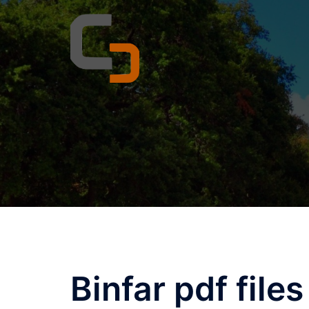
Skip
to
content
Binfar pdf files