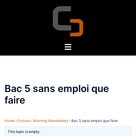
Skip
to
content
Toggle
menu
Bac 5 sans emploi que
faire
Home
›
Forums
›
Morning Newsletters
›
Bac 5 sans emploi que faire
This topic is empty.