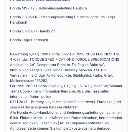
Honda MSX 125 Bedienungsanleitung Deutsch
Honda CB 650 R Bedienungsanleitung DeutschHonda CIVIC ej9
Handbuch
Honda Civic EP1 Handbuch
Honda Logo Handbuch
.
Bewertung 5,0 (1) 1999 Honda Civic EX. 1999-2000 ENGINES’ ‘1.6L
4-Cylinder. TORQUE SPECIFICATIONS TORQUE SPECIFICATIONS
Application A/C Compressor Bracket-To-Engine Bolts A/C
filexlib. vor 6 Tagen 1999 Honda Odyssey Minivan 3.5L 6 Zu
Verkaufen in Eldridge IA, Höhepunkte: {highlights}, Farbe: Gray,
Meilenmesser: 153252,
For 1999-2000 Honda Civic (Ex, GX, Hx) 1.6L 4 Cylinder Car/Manual
Trans Cooler- Item Information Item specifics Business seller
information Return policy
07.11.2013 – Brittany Hayes hat diesen Pin entdeckt. Entdecke (und
sammle) deine eigenen Pins bei Pinterest.
Alle Honda Auto-Handbücher und Bedienungsanleitungen auf einen
Blick. Einfach Modell auswählen und Daten einsehen, herunterladen
oder ausdrucken. Es fehlt: ex | Muss Folgendes enthalten: ex
Auf dieser Seite können Sie komplett kostenlos herunterladen