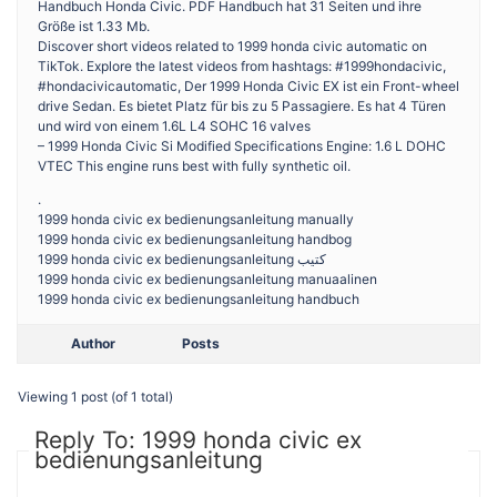
Handbuch Honda Civic. PDF Handbuch hat 31 Seiten und ihre
Größe ist 1.33 Mb.
Discover short videos related to 1999 honda civic automatic on
TikTok. Explore the latest videos from hashtags: #1999hondacivic,
#hondacivicautomatic, Der 1999 Honda Civic EX ist ein Front-wheel
drive Sedan. Es bietet Platz für bis zu 5 Passagiere. Es hat 4 Türen
und wird von einem 1.6L L4 SOHC 16 valves
– 1999 Honda Civic Si Modified Specifications Engine: 1.6 L DOHC
VTEC This engine runs best with fully synthetic oil.
.
1999 honda civic ex bedienungsanleitung manually
1999 honda civic ex bedienungsanleitung handbog
1999 honda civic ex bedienungsanleitung كتيب
1999 honda civic ex bedienungsanleitung manuaalinen
1999 honda civic ex bedienungsanleitung handbuch
Author
Posts
Viewing 1 post (of 1 total)
Reply To: 1999 honda civic ex
bedienungsanleitung