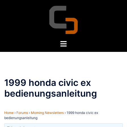
Skip
to
content
Toggle
menu
1999 honda civic ex
bedienungsanleitung
Home
›
Forums
›
Morning Newsletters
›
1999 honda civic ex
bedienungsanleitung