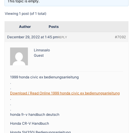
This topic is empty.
Viewing 1 post (of 1 total)
Author
Posts
December 29, 2022 at 1:45 pm
#7092
REPLY
Linnasalo
Guest
1999 honda civic ex bedienungsanleitung
.
.
Download / Read Online 1999 honda civic ex bedienungsanleitung
.
.
.
honda fr-v handbuch deutsch
Honda CR-V Handbuch
Honda SH350i Bedienungsanleitung