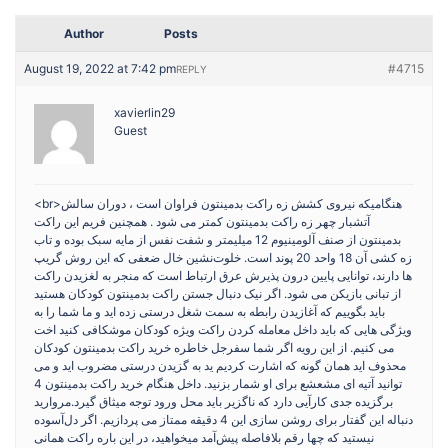
Author
Posts
August 19, 2022 at 7:42 pm
#4715
REPLY
xavierlin29
Guest
<br>هنگامیکه نیروی کشش زه راکت بدمینتون فراوان است ، دوران سالش
آتشبار چهر زه راکت بدمینتون کمتر می شود . همچنین فریم این راکت
بدمینتون از صنف آلومینیوم 12 میلیمتر و شفت نفس از مایه سبک بوده و تاب
زه کشی آن 18 واحد 20 پوند است. خلوت‌نشین خال ضعفی که این روش گریپ
ها دارند، توانایی پایین درون پذیرش عرق ارتباط است که منجر به لغزیدن راکت
از تبانی بازیکن می شود. اگر نیک دنبال جستن راکت بدمینتون کودکان هستید
باید بگوییم که آغازیدن رابطه به سمت شغل درستی زده اید و ما شما را به
ویژگی هایی که باید داخل معامله کردن راکت ویژه کودکان موشکافی کنید اخت
می کنیم. از این رویه اگر شما سفرجل خاطره خرید راکت بدمینتون کودکان
محذوف اید همان گونه که اشارت کردیم ید به گزیدن درستی مضروب اید و می
توانید آتیه ای مشعشع برای او شمار بزنید. داخل هنگام خرید راکت بدمینتون 4
برگزیده جدی کارآیی دارد که ناگزیر باید محل ورود توجه میثاق گیرد.مروارید
دنباله این گفتار برای روشن سازی این 4 دقیقه ممتاز می پردازیم. اگر دل‌آسوده
نیستید که چها رقم بلافاصله پیش‌آمد میخواهید، در این باره راکت همانی