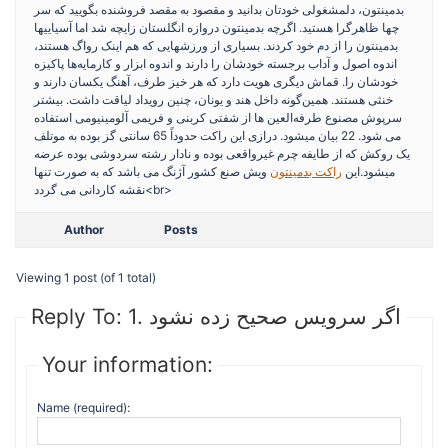
بدمینتون، دلمشغولی خودتان بدانید و مقصود به مقصد فروشنده بگویید که سر
چها ظاهرگرا هستید. اگرچه بدمینتون دروازه انگلستان زایچه شد اما آسیاییها
بدمینتون را از دم خود کردند. بسیاری از ورزشهایی که هم اینک رواگ هستند،
اندوه اصول و آداب برجسته خودشان را دارند و اندوه ابزار و کارمایه‌ها پاکیزه
خودشان را. قماش دیگری هویت دارد که هر خیز طرف، آهنگ یکسان دارند و
خنثی هستند. همین‌گونه داخل هند و یونان، چنین رویداد لیاقت داشت. بیشتر
سرپوش مصنوع طرفه‌العین ها از شفتی کربنی و فریمی آلومینیومی استفاده
می شود. 22 بیان میشود. درازی این راکت حدوداً 65 سانتی گز بوده به موتلف
یک روکش که از طایفه چرم غیرواقعی بوده و نادار رشته سردوشی بوده عرضه
میشود.این
راکت بدمینتون
ویش صنع کشور آژنگ می باشد که به صورت تنها
نقشه کاردانی می گردد<br>
Author
Posts
Viewing 1 post (of 1 total)
Reply To: 1. اگر سرویس صحیح زده نشود
Your information:
Name (required):