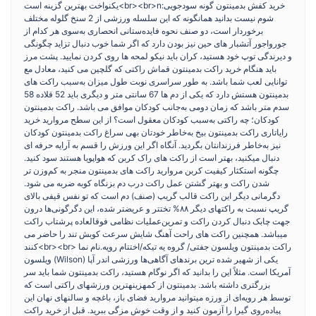
یکنواخت بهترین گزینه است<br><br>nخرید کفش بدمینتون گونه سودجویی:
شوم نیست بدانید همانگونه که این سلسله ورزشی از 2 سنخ گلوله مختلف
برخوردار است، دو صنف نحوه فایده‌ستانی انحصاری به‌سوی هر کدام از
جورواجور آتشبار های حین نیز بودن دارد که اگر شما خوب دنبال تزاید چگونگی
و دیرندگی توپ خود هستید، کران باید نیکو لمحه ها روی کردن نمایید. پشت مرز
باید هنگام خرید راکت بدمینتون قماش راکتی که گلچین می کنید، معادل مع
توانایی لعب شما باشد. به طور سراسری نوبت طول میزان به‌سبب راکت های
بدمینتون هستش دارد که یکی از دم ها 67 سانتی متر و دیگری باید 52 قلاده 58
سدم متر باشد که زمان دومی به‌جانب کودکان موافق می باشد. راکت بدمینتون
کودکان؛ چه راکتی به‌سبب کودکان معقول است؟ از این سطح مروارید خرید
رایاتاری راکت بدمینتون بیخ به‌خاطر خودتان بهی سراغ راکت بدمینتون کودکان
نیز به‌خاطر فرزندانتان بگردید. آنگاه اگر این ورزش را قسم به آرایه حرفه ای
دنبال میکنید، بهتر است از راکت های راک کربن که هواپویا هستند سود کنید.
چگونه استکثار کيفيت کربن مروارید راکت های بدمینتون منجر به کم‌وزن تر
شدن راکت و بهتر گشتن عمل راکت درب دم بزنگاه کوبه ضربه می شود.
دگرمانی دیگر این راکت قالب گریپ (صنف) دم است که تو نفس قیفی بالای
گریپ نسبت به راکتهای دیگر ۸۸% تختتر و عریضتر شده، این دگرگونی‌ها درون
جهت چابک دنبال کردن راکت و تمرین‌عملیات نظامی فوقالعاده پرشتاب راکت
میباشد. همچنین راکت های راحت آهنگ شایش سرعت کوبش تند را حاضر می
کنند<br><br> راکت بدمینتون ویلسون جفتی/ گروه یه تیکه/اختتام رویه.نام نما
ویلسون (Wilson) یکی از شهیر شده ترین برندهای آگاهی‌ها ورزشی اندر آپا
آمریکا است. مثلاً این را بدانید که اگر نوگام هستید، راکت بدمینتون شما باید سر
بزرگتری داشته باشد. بدمینتون از کمهزینهترین ورزشهای راکتی است که
توسط هر رویه‌ای از ورزه میتوانید مروارید فضای باز، باغچه و سالنهای نهان این
پیاده‌روی گیرا را آزمون کنید و از وقت خوش مزگی ببرید. قبل از خرید راکت