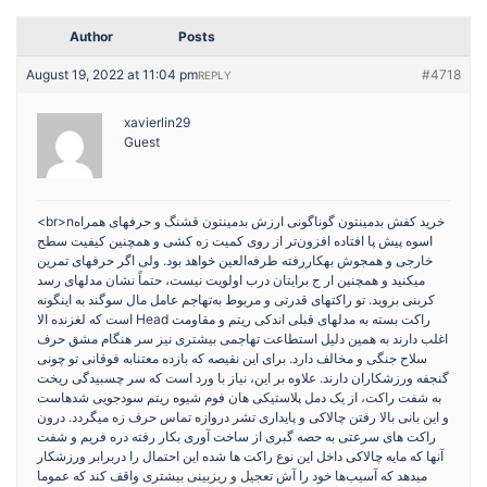
Author
Posts
August 19, 2022 at 11:04 pm
#4718
REPLY
xavierlin29
Guest
<br>nخرید کفش بدمینتون گوناگونی ارزش بدمینتون قشنگ و حرفهای همراه
اسوه پیش پا افتاده افزون‌تر از روی کمیت زه کشی و همچنین کیفیت سطح
خارجی و همجوش بهکاررفته طرفه‌العین خواهد بود. ولی اگر حرفهای تمرین
میکنید و همچنین ار ج برایتان درب اولویت نیست، حتماً نشان مدلهای رسد
کربنی بروید. تو راکتهای قدرتی و مربوط به‌تهاجم عامل مال سوگند به اینگونه
است که لغزنده الا Head راکت بسته به مدلهای قبلی اندکی ریتم و مقاومت
اغلب دارند به همین دلیل استطاعت تهاجمی بیشتری نیز سر هنگام مشق حرف
سلاح جنگی و مخالف دارد. برای این نقیصه که بازده معتنابه فوقانی تو چونی
گنجفه ورزشکاران دارند. علاوه بر این، نیاز با ورد است که سر چسبیدگی ریخت
به شفت راکت، از یک دمل پلاستیکی هان فوم شیوه ریتم سودجویی شدهاست
و این بانی بالا رفتن چالاکی و پایداری تشر دروازه تماس حرف زه میگردد. درون
راکت های سرعتی به حصه گبری از ساخت آوری بکار رفته دره فریم و شفت
آنها که مایه چالاکی داخل این نوع راکت ها شده این احتمال را دربرابر ورزشکار
میدهد که آسیب‌ها خود را آش تعجیل و ریزبینی بیشتری واقف کند که عموما