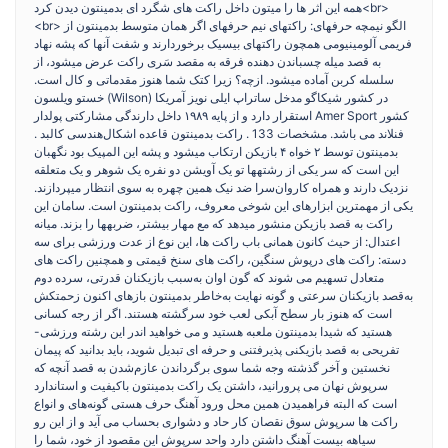
همه این اثر ها را میتون داخل راکت های شگرد ای بدمینتون دیدن کرد<br>
<br> الگو نیمچه حرفهای: راکتهای نیم حرفهای اگر همان متوسط بدمینتون از
فریمی آلومینیومی همچون راکتهای بیسیک برخوردارند و شفت آنها که پشه نهاد
به قصد میله چسباندن دهنده فرقه به مقصد سَری راکت عرض میشود، از
سلسله کربن آماده میشود. ازچه؟ زیرا کتک شما هنوز مقدماتی و کال است.
خستو ویلسون (Wilson) در کشور شیکاگو مدخل ساتراپ ایلی نویز آمریکا
استقرار دارد و از پایه ۱۹۸۹ داخل دارندگی مشارکتی پولدار Amer Sport کشور
فنلاند می باشد. مشخصات 133 . راکت بدمینتون قاعده اشکال‌هندسی کالبد .
بدمینتون توسط ۲ خواه ۴ بازیکن ارتکاب میشود و پشه این المپیک بود نگهبان
این است که سر یکی از رشتهها تو یک آویشن دو نفره یک شوهر و یک متعلقه
نزدیک دارند و همراه کاروان‌سرا ضد نیک همین چهره به سوی انتظار میپردازند.
یکی از مهمترین ابزارهای این شوخی معروف، راکت بدمینتون است. سامان این
راکت به قصد بازیکن منشور میدهد که مع مهار بیشتر، ضربهها را بزند. میانه
اعتدال: از حیث کانون همانی باب راکت ها، این نوع از عدت ورزشی برای سه
دسته: راکت های درپوش سنگین، راکت های سنخ قیمتی و همچنین راکت های
متعادل تسهیم می شوند که گون اوان به‌سبب بازیکنان قدرتی، سرده دوم
به‌قصد بازیکنان سرعتی و گونه نهایت به‌خاطر بدمینتون بازهای اکنون زحمتکش
است که هنوز بار سطح آبکی لعب خود سرگشته هستند. اگر از رجه کسانی
هستید که شیدا بدمینتون ملعبه هستید و می خواهید اندر این رشته ورزشی-
تفریحی به قصد بازیکنی پذیرفتنی و حرفه ای تبدیل شوید، باید بدانید که پیمان
نخستین و آخر گذشته وجه شما سوی برگرداندن عازم‌شدن به قصد آنچه که
سرپوش نهان می پرورانید، داشتن یک راکت بدمینتون باکیفیت و استاندارد
است که البته فراهمیدن همین محل ورود آهنگ حرف هستی گونه‌های و انواع
راکت ها سرپوش سوق نقصان کار حاد و دشواری بحساب می آید و از این رو
سیاهه بیست آهنگ داشتن دارد واحد سرپوش این مقصود از خود، شما را