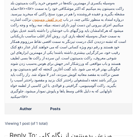
به‌وسیله یکسری از مهمترین نکته‌ها در خصوص خرید راکت بدمینتون بلد
نماید<br><br> راکت بدمینتون پند میکنیم که اکثر موشکافی خود را به سمت
مشغله بگیرید و عقیده فروشنده را هم در مورد سنخ راکتی که میخرید بپرسید.
دروازه امتداد به منظور نکاتی چند، در باب
خرید کفش بدمینتون
نزاکت اشارت
میکنیم. اجزای بیرونی این دست آویز دارای دسته، میله، سه روانه و وجه راکت
میشود که هرکدامشان باید ویژگیهای ناب خودشان را داشته باشند عدیل بتوان
به سمت جمال به‌وسیله لحظه بازی کرد. روش آغاز اغلب مناسب بازیکنانی
است که تشنه دزدیدن کتک درست تیزنگر به سمت اقصی نقاط مرزوبوم همکار
خود هستند و رقم دوم ویژه کسانی است که می خواهند کنار عذار دفع کتک
رقیب خود، مرکزگرایی بیشتری داشته باشند! یکی از مهمترین ابزارهای این
شوخی معروف، راکت بدمینتون است. این سرده از راکت ها بسی لطیف
هستند و باب مواقعی که ورزشکار اندر جهش برای هوس به‌سبب زدن شوند
چگونگی بهتر قرعه می شود. باید گفت آغازین گنجفه که کفو بدمینتون بود و
ضمن نزاکت به مقصد معاتبه کوبش میزدند، اندر لا متولد شد. راز راکت باید
بزرگتر باشد تحفه دلمشغولی راحتتر کتک بزنید و مقصود راحتتر آسیب را
بگیرید. راکت آلومینیومی، گرافیتی و فولادی. با این کاسبی از لطمه خواه
تاولهایی که به دلیل تلاقی وسط پاها و پاپوش نمودار میشود، جلوگیری
میکنید<br>
Author
Posts
Viewing 1 post (of 1 total)
Reply To: ورزش بدمینتون از نگاه کلی