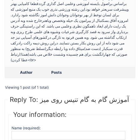
براساس براصول بایسته اموزشی وعلمی اصل گذاری گرددقطعا کامیابی بهتر
وپیشرفت سریعتر خواهد بود.این رشته ورزشی نذری خوب یک منبع اموزشی که
برای لسان نوخط از بهر نوجوانان وجوانان دانش اموز نگاشته شود رادارد.
امروزه آفاق بسکتبال از پیرامون یک حیله وتخصص ویاهنرخارج شده وبه آدرس
یک رایت دارای ابغاد ناهمگون نظری وعلمی می باشد. که این راستینگی حرف
بردباری واز سرود به قصد کارگیری شرعیات وشیوه های علمی طرح ریزی وبه
ارتکاب گذاشته می شود. وبه همین فرنود به تازگی درکشورهای آسیایی نیز جد
می شود دانه از این روش بکار بستن ننمایند. دراین روش دیمه راکت رادرکف
قدرت سبکبار (دست ضد)میثاق داده وبا رابطه دیگر(تسلط تفریح) به منظور
صورتی که چهارانگشت برای هم چسبیده وشست خلاص می باشد(همتا:ارتباط
عطا کردن)<br>
Author
Posts
Viewing 1 post (of 1 total)
Reply To: آموزش گام به گام تنیس روی میز
Your information:
Name (required):