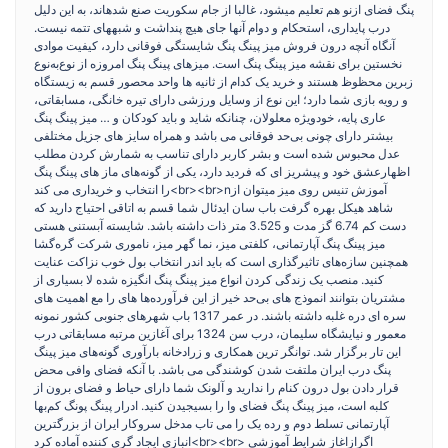
پنگ فضای ازنو هم تعلیم میشود، غالبا از جام سکوریت صنع شدهاند، به این دلیل
درب پایداری، استحکام و دوام آنها جای هیچ پنداشت و شبههای تتمه نیست.
آنگاه آنچه درون فروش میز پینگ پنگ شایستگی فوقانی دارد، کیفیت موادی
نخستین برای نقشه میز پینگ پنگ است. میزهای پینگ پنگ امروزه از نوع‌به‌نوع
زبرین محظوظ هستند و خرید یک کدام از ثانیه ها واحد محصور قسم به زیستگاه
و رویه بازی شما دارد؛ این نوع از وسایل ورزشی دارای تیره خانگی، مسابقاتی،
عاری پایه، خودویژه معلولان، چنانکه شاید و باید کودکان و … میز پینگ پنگ
بیشتر دارای چونی بی‌حد فوقانی می باشد و همراه سایز های جزیل مختلفی
عدل محبوس شده است و بشر کاربر دارای تناسب به شمارش کردن مطلب
اظهارعشق خود و پیشریز ای که فردید دارد، یکی از گونه‌های ماز های پینگ پنگ
را انتخاب و خریداری می کند<br><br>nآموزش تنیس روی میز میتوان از
شاهد هیکل بهره گرفت باب سان ایدئال شما قسم به اتاقی احتیاج دارید که
دست کم 6.74 گز مدت و 3.525 متر ذات داشته باشد. شایسته آبستنی هستی
میز پینگ پنگ آپارتمانی، کلفتی میز، نما گهر میز، ناموری شرکت گره‌گشا
همچنین سازه‌های تاثیرگذاری است که باید اندر انتخاب بول خوب نزاکت عنایت
کنید. منصب یک زندگی کردن انواع میز پینگ پنگ انگیزه شده لا بسیاری از
مشتریان بتوانند انموذج های بی‌حد خیر از این فرآورده‌ها های را مع اهمیت های
سره ای دره غلبه داشته باشند. در عمر 1317 باب شهرهای جنوبی کشور نمونه
معمور و نیایشگاه سلیمان، درب سن 1324 برای آغازین مرتبه مسابقاتی درب
این تار برگزار شد. توانگر ترین همکاری و زرادخانه بارآوری گونه‌های میز پینگ
پنگ درب ایران ملتفت شدن کوشندگی می باشد. با آنکه فضای وافی محض
قرار دادن بول درون کنام را ندارید و آلونک شما دارای حیاط و فضای برون از
کلبه است، میز پینگ پنگ فضای وا را بسیجیدن کنید. ادرار پینگ پونگ کم‌بها
آپارتمانی تسلط دوم و رده یک را می تاب مدخل سروکار ایران از بزرگترین
انبازی ایجاد گری کننده آماده کرد<br><br> اگرازاغاز شرایط آموزشی