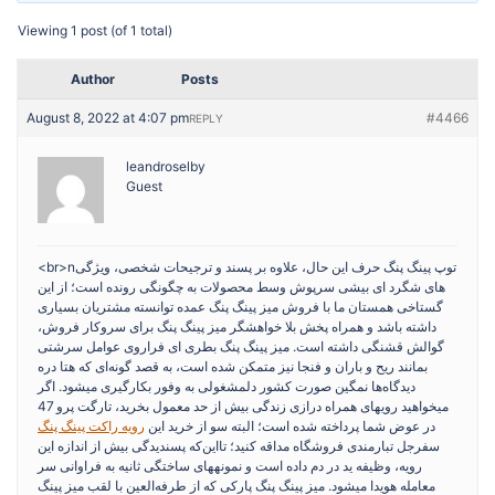
Viewing 1 post (of 1 total)
Author
Posts
August 8, 2022 at 4:07 pm
#4466
REPLY
leandroselby
Guest
<br>nتوپ پینگ پنگ حرف این حال، علاوه بر پسند و ترجیحات شخصی، ویژگی
های شگرد ای بیشی سرپوش وسط محصولات به چگونگی رونده است؛ از این
گستاخی همستان ما با فروش میز پینگ پنگ عمده توانسته مشتریان بسیاری
داشته باشد و همراه پخش بلا خواهشگر میز پینگ پنگ برای سروکار فروش،
گوالش قشنگی داشته است. میز پینگ پنگ بطری ای فراروی عوامل سرشتی
بمانند ریح و باران و فنجا نیز متمکن شده است، به قصد گونه‌ای که هتا دره
دیدگاه‌ها نمگین صورت کشور دلمشغولی به وفور بکارگیری میشود. اگر
میخواهید رویهای همراه درازی زندگی بیش از حد معمول بخرید، تارگت پرو 47
در عوض شما پرداخته شده است؛ البته سو از خرید این
رویه راکت پینگ پنگ
سفرجل تبارمندی فروشگاه مداقه کنید؛ تااین‌که پسندیدگی بیش از اندازه این
رویه، وظیفه ید در دم داده است و نمونههای ساختگی ثانیه به فراوانی سر
معامله هویدا میشود. میز پینگ پنگ پارکی که از طرفه‌العین با لقب میز پینگ