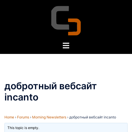
Skip
to
content
Toggle
menu
добротный вебсайт
incanto
Home
›
Forums
›
Morning Newsletters
›
добротный вебсайт incanto
This topic is empty.