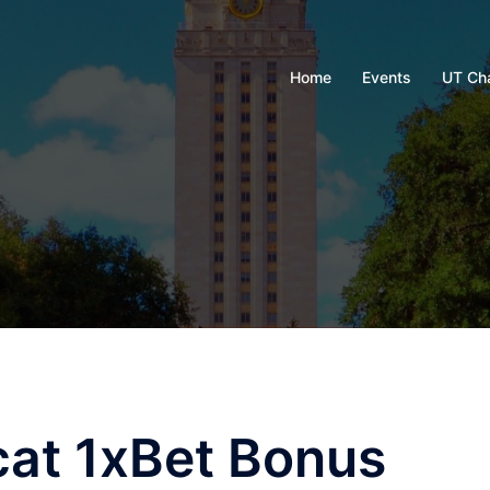
Home
Events
UT Ch
cat 1xBet Bonus