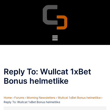
Skip
to
content
Toggle
menu
Reply To: Wullcat 1xBet
Bonus helmetlike
Home
›
Forums
›
Morning Newsletters
›
Wullcat 1xBet Bonus helmetlike
›
Reply To: Wullcat 1xBet Bonus helmetlike