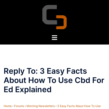
Skip
to
content
Toggle
menu
Reply To: 3 Easy Facts
About How To Use Cbd For
Ed Explained
Home
›
Forums
›
Morning Newsletters
›
3 Easy Facts About How To Use