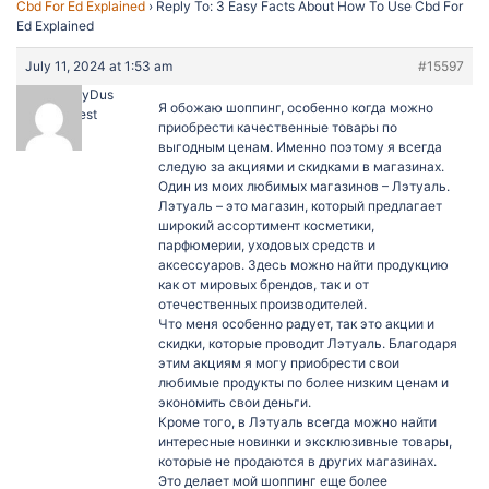
Cbd For Ed Explained
›
Reply To: 3 Easy Facts About How To Use Cbd For
Ed Explained
July 11, 2024 at 1:53 am
#15597
EvgenmyDus
Я обожаю шоппинг, особенно когда можно
Guest
приобрести качественные товары по
выгодным ценам. Именно поэтому я всегда
следую за акциями и скидками в магазинах.
Один из моих любимых магазинов – Лэтуаль.
Лэтуаль – это магазин, который предлагает
широкий ассортимент косметики,
парфюмерии, уходовых средств и
аксессуаров. Здесь можно найти продукцию
как от мировых брендов, так и от
отечественных производителей.
Что меня особенно радует, так это акции и
скидки, которые проводит Лэтуаль. Благодаря
этим акциям я могу приобрести свои
любимые продукты по более низким ценам и
экономить свои деньги.
Кроме того, в Лэтуаль всегда можно найти
интересные новинки и эксклюзивные товары,
которые не продаются в других магазинах.
Это делает мой шоппинг еще более