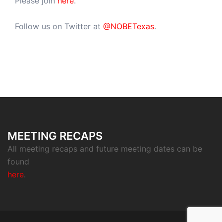
Please join
here
.
Follow us on Twitter at
@NOBETexas
.
MEETING RECAPS
All meeting recaps and future meeting dates can be
found
here
.