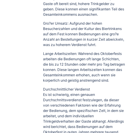
Gaste oft bereit sind, hohere Trinkgelder zu
geben. Diese konnen einen signifikanten Teil des
Gesamteinkommens ausmachen.
Gro?er Umsatz: Aufgrund der hohen
Besucherzahlen und der Kultur des Biertrinkens
auf dem Fest konnen Bedienungen eine gro?e
Anzahl an Bestellungen in kurzer Zeit abwickeln,
was zu hoherem Verdienst fuhrt.
Lange Arbeitszeiten: Wahrend des Oktoberfests
arbeiten die Bedienungen oft lange Schichten,
die bis zu 12 Stunden oder mehr pro Tag betragen
konnen. Diese langen Arbeitszeiten konnen das
Gesamteinkommen erhohen, auch wenn sie
korperlich und geistig anstrengend sind.
Durchschnittlicher Verdienst
Es ist schwierig, einen genauen
Durchschnittsverdienst festzulegen, da dieser
von verschiedenen Faktoren wie der Erfahrung
der Bedienung, dem spezifischen Zelt, in dem sie
arbeitet, und dem individuellen
Trinkgeldverhalten der Gaste abhangt. Allerdings
wird berichtet, dass Bedienungen auf dem
Oktoberfest in guten Jahren mehrere tausend