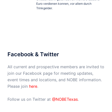
Euro verdienen konnen, vor allem durch
Trinkgelder.
Facebook & Twitter
All current and prospective members are invited to
join our Facebook page for meeting updates,
event times and locations, and NOBE information.
Please join
here
.
Follow us on Twitter at
@NOBETexas
.