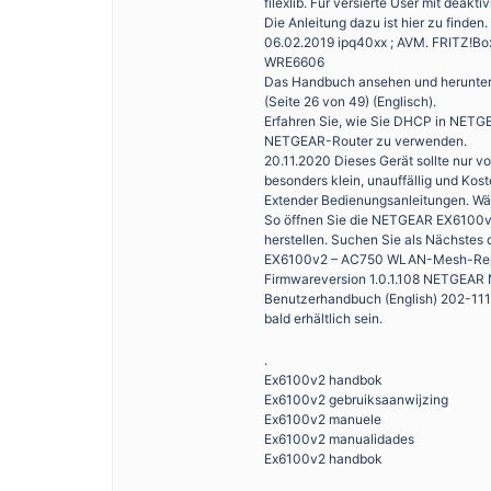
filexlib. Für versierte User mit deak
Die Anleitung dazu ist hier zu finden
06.02.2019 ipq40xx ; AVM. FRITZ!Bo
WRE6606
Das Handbuch ansehen und herunter
(Seite 26 von 49) (Englisch).
Erfahren Sie, wie Sie DHCP in NETGE
NETGEAR-Router zu verwenden.
20.11.2020 Dieses Gerät sollte nur v
besonders klein, unauffällig und K
Extender Bedienungsanleitungen. Wäh
So öffnen Sie die NETGEAR EX6100v
herstellen. Suchen Sie als Nächstes 
EX6100v2 – AC750 WLAN-Mesh-Repeat
Firmwareversion 1.0.1.108 NETGEAR 
Benutzerhandbuch (English) 202-11
bald erhältlich sein.
.
Ex6100v2 handbok
Ex6100v2 gebruiksaanwijzing
Ex6100v2 manuele
Ex6100v2 manualidades
Ex6100v2 handbok