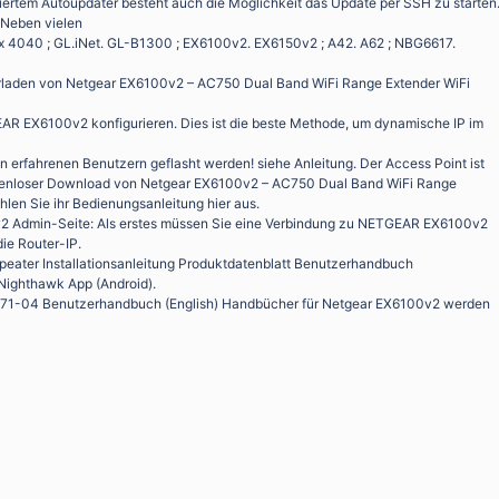
tiviertem Autoupdater besteht auch die Möglichkeit das Update per SSH zu starten
. Neben vielen
x 4040 ; GL.iNet. GL-B1300 ; EX6100v2. EX6150v2 ; A42. A62 ; NBG6617.
laden von Netgear EX6100v2 – AC750 Dual Band WiFi Range Extender WiFi
AR EX6100v2 konfigurieren. Dies ist die beste Methode, um dynamische IP im
on erfahrenen Benutzern geflasht werden! siehe Anleitung. Der Access Point ist
ostenloser Download von Netgear EX6100v2 – AC750 Dual Band WiFi Range
len Sie ihr Bedienungsanleitung hier aus.
2 Admin-Seite: Als erstes müssen Sie eine Verbindung zu NETGEAR EX6100v2
die Router-IP.
er Installationsanleitung Produktdatenblatt Benutzerhandbuch
Nighthawk App (Android).
171-04 Benutzerhandbuch (English) Handbücher für Netgear EX6100v2 werden