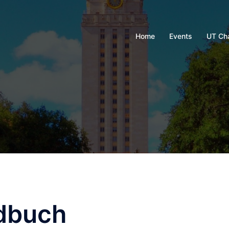
Home
Events
UT Ch
dbuch